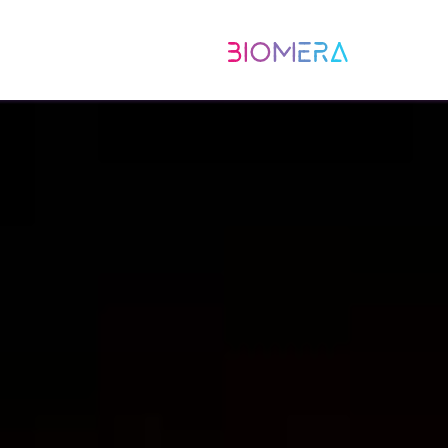
跳
至
主
要
內
容